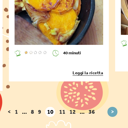
40 minuti
Leggi la ricetta
<
1
…
8
9
10
11
12
…
36
>