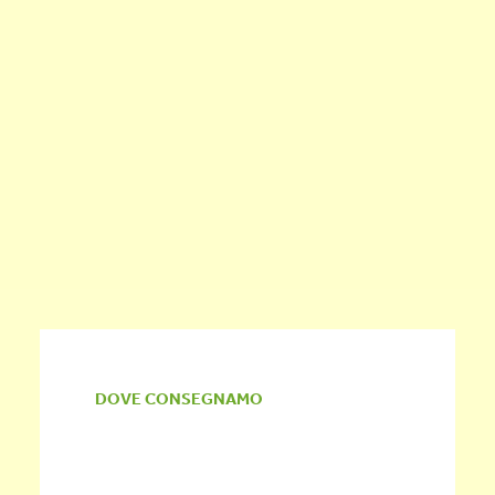
PRIMI PIATTI
SECONDI PIATTI
DESSERT
CONTORNI
ANTIPASTI / STUZZICHINI
DOVE CONSEGNAMO