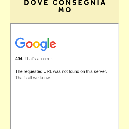
D O V E C O N S E G N I A
M O