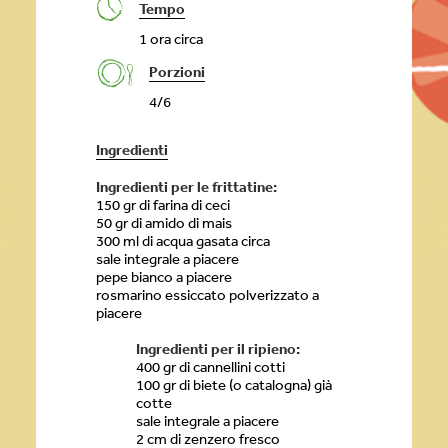
Tempo
1 ora circa
Porzioni
4/6
Ingredienti
Ingredienti per le frittatine:
150 gr di farina di ceci
50 gr di amido di mais
300 ml di acqua gasata circa
sale integrale a piacere
pepe bianco a piacere
rosmarino essiccato polverizzato a
piacere
Ingredienti per il ripieno:
400 gr di cannellini cotti
100 gr di biete (o catalogna) già
cotte
sale integrale a piacere
2 cm di zenzero fresco