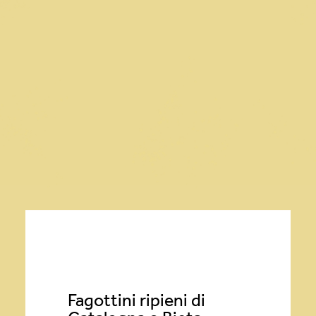
PRIMI PIATTI
SECONDI PIATTI
DESSERT
CONTORNI
ANTIPASTI / STUZZICHINI
Fagottini ripieni di