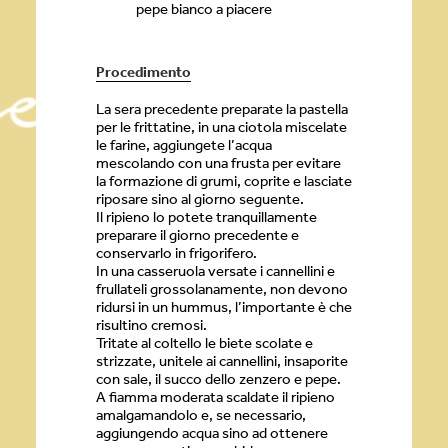
pepe bianco a piacere
Procedimento
La sera precedente preparate la pastella
per le frittatine, in una ciotola miscelate
le farine, aggiungete l’acqua
mescolando con una frusta per evitare
la formazione di grumi, coprite e lasciate
riposare sino al giorno seguente.
Il ripieno lo potete tranquillamente
preparare il giorno precedente e
conservarlo in frigorifero.
In una casseruola versate i cannellini e
frullateli grossolanamente, non devono
ridursi in un hummus, l’importante è che
risultino cremosi.
Tritate al coltello le biete scolate e
strizzate, unitele ai cannellini, insaporite
con sale, il succo dello zenzero e pepe.
A fiamma moderata scaldate il ripieno
amalgamandolo e, se necessario,
aggiungendo acqua sino ad ottenere