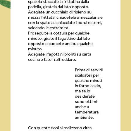
spatola staccate la frittatina dalla
padella, giratela dal lato opposto.
Adagiate un cucchiaio di ripieno su
mezza frittata, chiudetela a mezzaluna e
con la spatola schiacciate i bordi esterni,
saldando le estremità.
Proseguite la cottura per qualche
minuto, girate il fagottino dal lato
opposto e cuocete ancora qualche
minuto.
Adagiate i fagottini pronti su carta
cucina e fateli raffreddare.
Prima di servirli
scaldateli per
qualche minuti
in forno caldo,
ma se lo
desiderate
sono ottimi
anche a
temperatura
ambiente.
Con queste dosi si realizzano circa