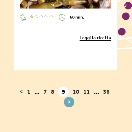
60 min.
Leggi la ricetta
<
1
…
7
8
9
10
11
…
36
>