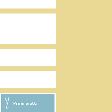
Antipasti / Stuzzichini
Condimenti per pasta
Ricette salvasprechi
Primi piatti