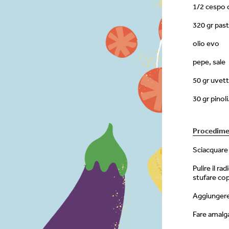
1/2 cespo d
320 gr pas
olio evo
pepe, sale
50 gr uvet
30 gr pinoli
Procedim
Sciacquare 
Pulire il ra
stufare co
Aggiungere 
Fare amalga