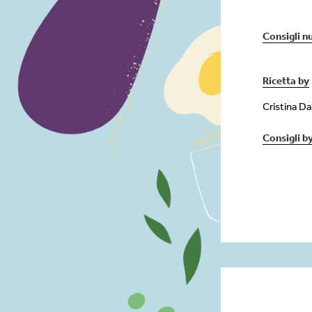
Consigli nu
Ricetta by
Cristina D
Consigli b
Contorni