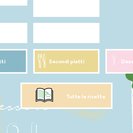
Antipasti / Stuzzichini
er pasta
Ricette salvasprechi
tti
Secondi piatti
Dess
Tutte le ricette