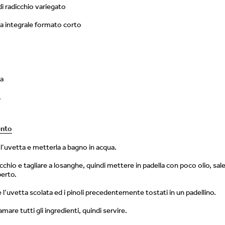
i radicchio variegato
ta integrale formato corto
ta
.
ento
l’uvetta e metterla a bagno in acqua.
dicchio e tagliare a losanghe, quindi mettere in padella con poco olio, sale
perto.
l’uvetta scolata ed i pinoli precedentemente tostati in un padellino.
mare tutti gli ingredienti, quindi servire.