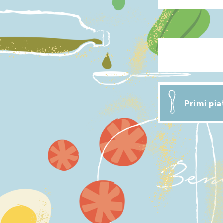
Condimenti p
Primi pia