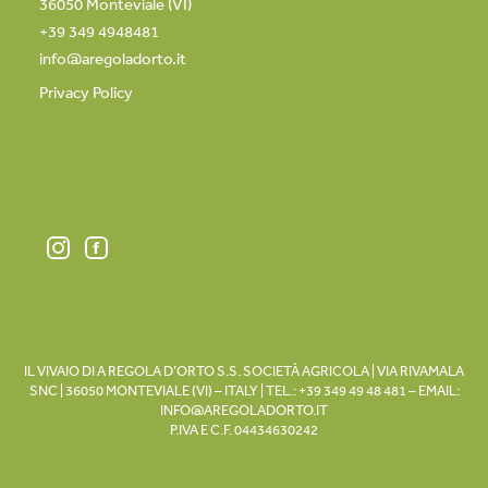
36050 Monteviale (VI)
+39 349 4948481
info@aregoladorto.it
Privacy Policy
IL VIVAIO DI A REGOLA D’ORTO S.S. SOCIETÀ AGRICOLA | VIA RIVAMALA
SNC | 36050 MONTEVIALE (VI) – ITALY | TEL.:
+39 349 49 48 481
– EMAIL:
INFO@AREGOLADORTO.IT
P.IVA E C.F. 04434630242